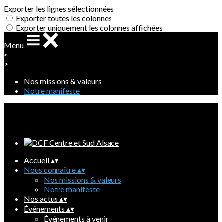
Exporter les lignes sélectionnées
Exporter toutes les colonnes
Exporter uniquement les colonnes affichées
Menu
<
>
Nos missions & valeurs
Notre manifeste
Ajoutez un logo, un bouton, des réseaux sociaux
Cliquez pour éditer
Accueil
▴
▾
Nous connaître
▴
▾
Nos missions & valeurs
Notre manifeste
Nos actus
▴
▾
Événements
▴
▾
Événements à venir