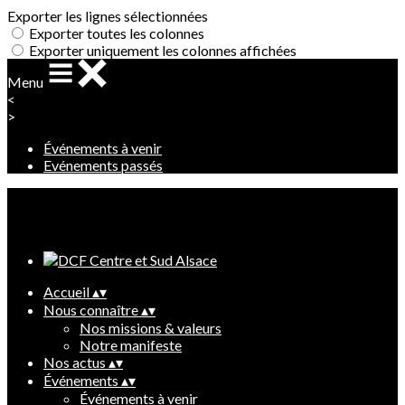
Exporter les lignes sélectionnées
Exporter toutes les colonnes
Exporter uniquement les colonnes affichées
Menu
<
>
Événements à venir
Evénements passés
Ajoutez un logo, un bouton, des réseaux sociaux
Cliquez pour éditer
Accueil
▴
▾
Nous connaître
▴
▾
Nos missions & valeurs
Notre manifeste
Nos actus
▴
▾
Événements
▴
▾
Événements à venir