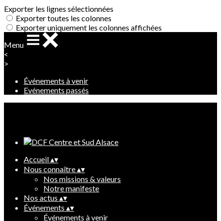
Exporter les lignes sélectionnées
Exporter toutes les colonnes
Exporter uniquement les colonnes affichées
Menu
<
>
Événements à venir
Evénements passés
Ajoutez un logo, un bouton, des réseaux sociaux
Cliquez pour éditer
Accueil
▴
▾
Nous connaître
▴
▾
Nos missions & valeurs
Notre manifeste
Nos actus
▴
▾
Événements
▴
▾
Événements à venir