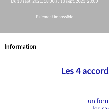
Du 13 sept. 2021, 18:30 au 13 sept. 2021, 20:00
Paiement impossible
Information
Les 4 accord
un form
les ra