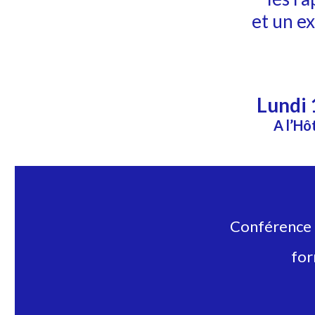
et un e
Lundi
A l’Hô
Conférence 
for